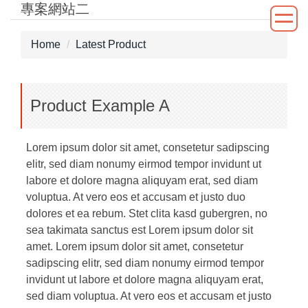
專案網站二
Jump
to
the
Home
Latest Product
main
content
block
Product Example A
Lorem ipsum dolor sit amet, consetetur sadipscing
elitr, sed diam nonumy eirmod tempor invidunt ut
labore et dolore magna aliquyam erat, sed diam
voluptua. At vero eos et accusam et justo duo
dolores et ea rebum. Stet clita kasd gubergren, no
sea takimata sanctus est Lorem ipsum dolor sit
amet. Lorem ipsum dolor sit amet, consetetur
sadipscing elitr, sed diam nonumy eirmod tempor
invidunt ut labore et dolore magna aliquyam erat,
sed diam voluptua. At vero eos et accusam et justo