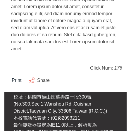
amet. Lorem ipsum dolor sit amet, consetetur
sadipscing elitr, sed diam nonumy eirmod tempor
invidunt ut labore et dolore magna aliquyam erat,
sed diam voluptua. At vero eos et accusam et justo
duo dolores et ea rebum. Stet clita kasd gubergren,
no sea takimata sanctus est Lorem ipsum dolor sit
amet.
Click Num:
176
Print
Share
校址：桃園市龜山區萬壽路一段300號
(No.300,Sec.1,Wanshou Rd.,Guishan
District,Taoyuan City, 33306,Taiwan (R.O.C.))
本校電話代表號：(02)82093211
最佳瀏覽器設定為IE11.0以上，解析度為