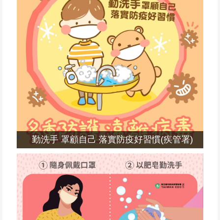
勤洗手 罩顧自己 落實防疫好習慣(疾管署)