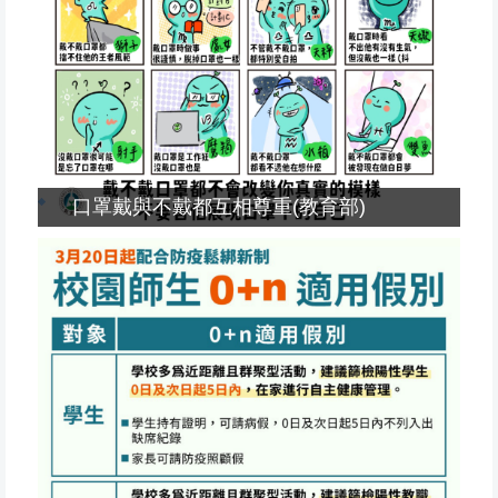
口罩戴與不戴都互相尊重(教育部)