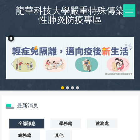
跳
龍華科技大學嚴重特殊傳染
到
性肺炎防疫專區
主
要
內
容
區
最新消息
全部訊息
學務處
教務處
總務處
其他