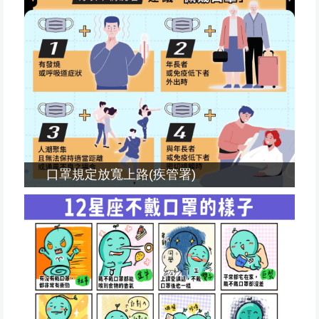
口罩規定放寬上路(疾管署)